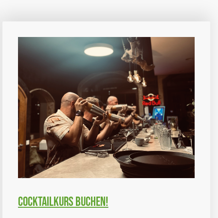
C
ocktailkurs buchen
!